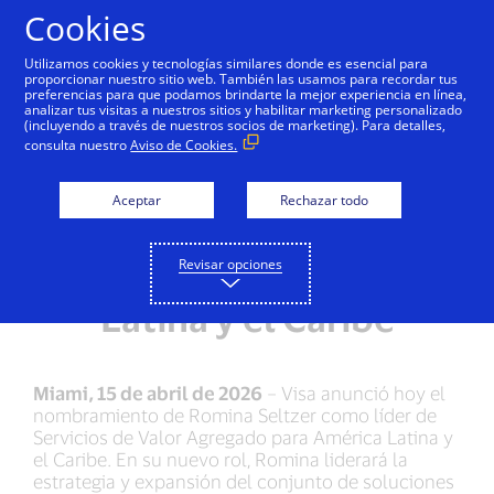
Saltar al contenido
Cookies
Utilizamos cookies y tecnologías similares donde es esencial para
proporcionar nuestro sitio web. También las usamos para recordar tus
preferencias para que podamos brindarte la mejor experiencia en línea,
analizar tus visitas a nuestros sitios y habilitar marketing personalizado
NOTAS DE PRENSA
(incluyendo a través de nuestros socios de marketing). Para detalles,
consulta nuestro
Aviso de Cookies.
Visa nombra a Romina
Seltzer como líder de
Aceptar
Rechazar todo
Servicios de Valor
Revisar opciones
Agregado para América
Latina y el Caribe
Miami, 15 de abril de 2026
– Visa anunció hoy el
nombramiento de Romina Seltzer como líder de
Servicios de Valor Agregado para América Latina y
el Caribe. En su nuevo rol, Romina liderará la
estrategia y expansión del conjunto de soluciones