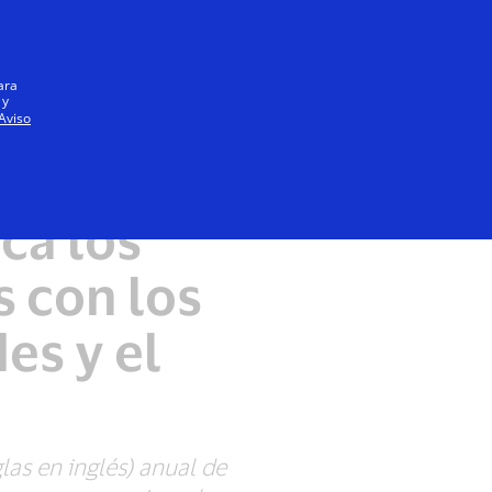
Iniciar sesión / registrarse
Todos
ara
 y
Aviso
al y de
ca los
 con los
es y el
las en inglés) anual de