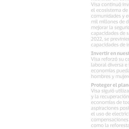
Visa continuó inv
el ecosistema de
comunidades y ec
mil millones de d
mejorar la seguri
capacidades de se
2022, se previnie
capacidades de int
Invertir en nues
Visa reforzó su 
laboral diversa e
economías puedan
hombres y mujere
Proteger el plan
Visa siguió utili
y la recuperació
economías de to
aspiraciones pos
el uso de electri
compensaciones d
como la reforest