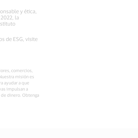
nsable y ética,
2022, la
stituto
os de ESG, visite
dores, comercios,
 Nuestra misión es
ra ayudar a que
vas impulsan a
o de dinero. Obtenga