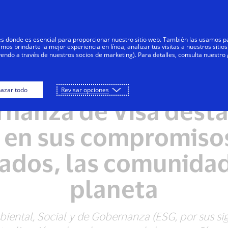
Saltar al contenido
Personas
Negocios
Innovadores
res donde es esencial para proporcionar nuestro sitio web. También las usamos p
s brindarte la mejor experiencia en línea, analizar tus visitas a nuestros sitios
yendo a través de nuestros socios de marketing). Para detalles, consulta nuestro
orme Ambiental, Soci
azar todo
Revisar opciones
nanza de Visa desta
 en sus compromisos
dos, las comunidad
planeta
ental, Social y de Gobernanza (ESG, por sus sig