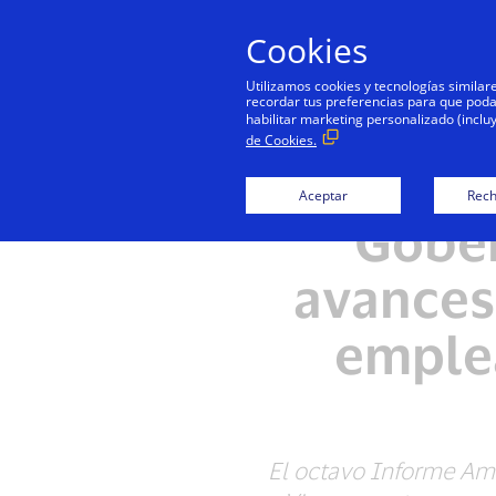
Cookies
Utilizamos cookies y tecnologías simila
recordar tus preferencias para que podamo
habilitar marketing personalizado (inclu
de Cookies.
El Inf
Aceptar
Rech
Gober
avances
emplea
El octavo Informe Ambi