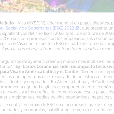
de julio
– Visa (NYSE: V), líder mundial en pagos digitales, 
l, Social y de Gobernanza (ESG) 2022
, que presenta un
 significativos del año fiscal 2022 (del 1 de octubre de 2021
22) en sus compromisos con los empleados, las comunidad
tégico de Visa con respecto a ESG es parte de cómo la co
:
Ayudar a prosperar a todos en todo lugar, siendo la mejor
 orgullosos de ayudar a crear un mundo más inclusivo, equi
todos", dijo
Carlos Corominas, líder de Impacto Inclusiv
para Visa en América Latina y el Caribe
. "Generar un impa
en las que operamos es el resultado de un esfuerzo integ
ios, clientes y empleados. En América Latina y el Caribe e
promover la equidad digital y el empoderamiento económi
s personas y a los dueños de comercios acceso a pagos digi
udar a mejorar sus medios de vida económicos, negocios y
sa se centra en temas de ESG en cinco áreas clave del neg
munidades y economías; habilitar un comercio de confianza 