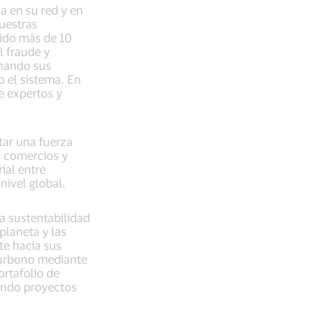
a en su red y en
uestras
ido más de 10
l fraude y
onando sus
o el sistema. En
e expertos y
tar una fuerza
, comercios y
ial entre
nivel global.
la sustentabilidad
planeta y las
e hacia sus
carbono mediante
ortafolio de
endo proyectos