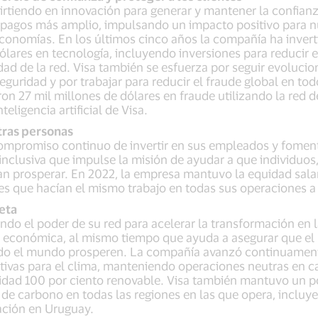
irtiendo en innovación para generar y mantener la confianz
 pagos más amplio, impulsando un impacto positivo para n
onomías. En los últimos cinco años la compañía ha invert
ólares en tecnología, incluyendo inversiones para reducir e
dad de la red. Visa también se esfuerza por seguir evoluci
guridad y por trabajar para reducir el fraude global en tod
ron 27 mil millones de dólares en fraude utilizando la red d
eligencia artificial de Visa.
tras personas
compromiso continuo de invertir en sus empleados y fomen
 inclusiva que impulse la misión de ayudar a que individuos
 prosperar. En 2022, la empresa mantuvo la equidad salar
s que hacían el mismo trabajo en todas sus operaciones a 
eta
zando el poder de su red para acelerar la transformación en 
n económica, al mismo tiempo que ayuda a asegurar que el 
do el mundo prosperen. La compañía avanzó continuament
itivas para el clima, manteniendo operaciones neutras en 
cidad 100 por ciento renovable. Visa también mantuvo un p
e carbono en todas las regiones en las que opera, incluy
ación en Uruguay.