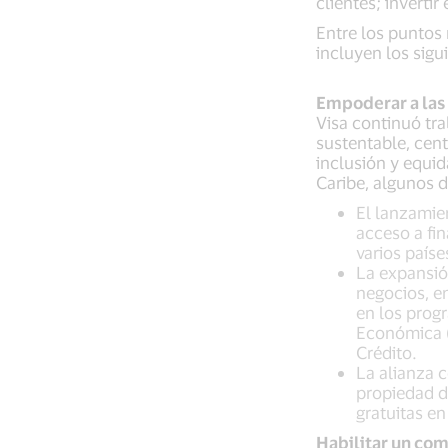
clientes; inverti
Entre los puntos 
incluyen los sigu
Empoderar a las
Visa continuó tra
sustentable, cen
inclusión y equid
Caribe, algunos d
El lanzamie
acceso a fi
varios país
La expansió
negocios, e
en los prog
Económica (
Crédito.
La alianza 
propiedad d
gratuitas en
Habilitar un com