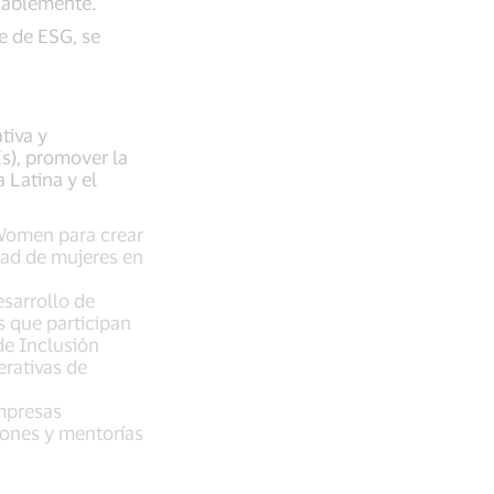
nsablemente.
e de ESG, se
tiva y
s), promover la
 Latina y el
Women para crear
ad de mujeres en
esarrollo de
s que participan
de Inclusión
erativas de
mpresas
iones y mentorías