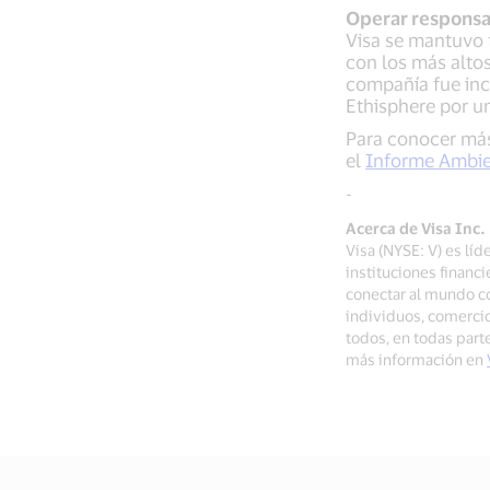
Operar respons
Visa se mantuvo 
con los más alto
compañía fue inc
Ethisphere por u
Para conocer más 
el
Informe Ambie
-
Acerca de Visa Inc.
Visa (NYSE: V) es lí
instituciones financ
conectar al mundo co
individuos, comerci
todos, en todas par
más información en