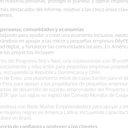
r en nuestras personas; proteger el planeta; y operar respo
más destacados del informe, relativo a las cinco áreas clav
ientes:
 personas, comunidades y economías
bajando para ayudar a crear una economía inclusiva, equita
trándose en apoyar a las micro y pequeñas empresas (MyPE
ad digital, y fortalecer las comunidades locales. En América
e los proyectos incluyen:
nto del Programa She's Next, una colaboración con IFund
nanciamiento y educación para pequeñas empresas propied
es, incluyendo la República Dominicana y Chile.
n de Enko, una plataforma móvil de capacitación para el d
n Perú para apoyar a los propietarios de pequeñas empresa
ramas de desarrollo de espíritu emprendedor del Proyecto 
EIP, por sus siglas en inglés) del Consejo Mundial de Coop
continua con Rede Mulher Empreendedora para apoyar a e
e mujeres negras en América Latina, incluyendo capacitac
 línea en Brasil.
ercio de confianza y proteger a los clientes