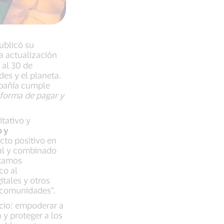
publicó su
a actualización
 al 30 de
es y el planeta.
mpañía cumple
 forma de pagar y
tativo y
o y
cto positivo en
ral y combinado
stamos
co al
tales y otros
 comunidades”.
ocio: empoderar a
y proteger a los