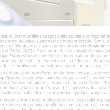
Visa, el líder mundial en pagos digitales, sigue reimaginan
ansporte inclusivo, sustentable e interconectado. Con el o
 crecimiento, Visa sigue expandiendo la tecnología sin co
y el Caribe (ALC) a fin de brindarle a los pasajeros más fac
ajar. Estos esfuerzos también responden al continuo comp
y promover la inclusión financiera en la región, facilitando
ados se familiaricen con la innovación tecnológica y parti
dad urbana están transformando la forma en que las person
plificando los procesos para hacer que sea más convenient
ctos e Innovación para Visa América Latina y el Caribe. 
unidades y las economías sean más inclusivas al acortar la
ccesibles y fáciles de usar que pueden ayudar a prosperar a
tacto en el transporte público permite a los pasajeros paga
to, débito o de prepago habilitadas con la tecnología conta
sin la necesidad de contar con una tarjeta de transporte po