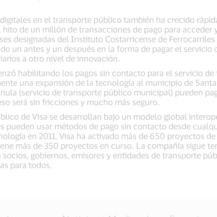
 digitales en el transporte público también ha crecido rápi
el hito de un millón de transacciones de pago para acceder y
ses designadas del Instituto Costarricense de Ferrocarriles 
 un antes y un después en la forma de pagar el servicio de
iarios a otro nivel de innovación.
ó habilitando los pagos sin contacto para el servicio de 
nte una expansión de la tecnología al municipio de Santa 
inula (servicio de transporte público municipal) pueden pag
ceso será sin fricciones y mucho más seguro.
úblico de Visa se desarrollan bajo un modelo global interope
es pueden usar métodos de pago sin contacto desde cualqu
ología en 2011, Visa ha activado más de 650 proyectos de 
iene más de 350 proyectos en curso. La compañía sigue t
 socios, gobiernos, emisores y entidades de transporte pú
das para todos.