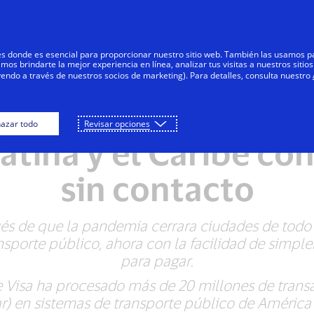
Saltar al contenido
Personas
Negocios
Innovadores
res donde es esencial para proporcionar nuestro sitio web. También las usamos p
s brindarte la mejor experiencia en línea, analizar tus visitas a nuestros sitios
yendo a través de nuestros socios de marketing). Para detalles, consulta nuestro
nsporte público des
azar todo
Revisar opciones
atina y el Caribe con
sin contacto
és de que la pandemia cerrara ciudades de todo 
nsporte público, ahora con la facilidad de simple
para pagar.
e Visa ha procesado más de 20 millones de transa
ar) en sistemas de transporte público de América 