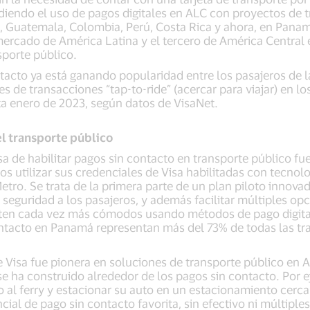
diendo el uso de pagos digitales en ALC con proyectos de t
 Guatemala, Colombia, Perú, Costa Rica y ahora, en Panam
mercado de América Latina y el tercero de América Central e
nsporte público.
tacto ya está ganando popularidad entre los pasajeros de la
 de transacciones “tap-to-ride” (acercar para viajar) en lo
a enero de 2023, según datos de VisaNet.
l transporte público
sa de habilitar pagos sin contacto en transporte público 
s utilizar sus credenciales de Visa habilitadas con tecnolo
 Metro. Se trata de la primera parte de un plan piloto innov
eguridad a los pasajeros, y además facilitar múltiples opc
ten cada vez más cómodos usando métodos de pago digital
ntacto en Panamá representan más del 73% de todas las tra
de Visa fue pionera en soluciones de transporte público en 
e ha construido alrededor de los pagos sin contacto. Por e
o al ferry y estacionar su auto en un estacionamiento cerc
al de pago sin contacto favorita, sin efectivo ni múltiples