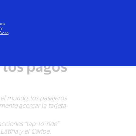
Iniciar sesión / registrarse
Todos
ara
 y
Aviso
pega en
 los pagos
el mundo, los pasajeros
mente acercar la tarjeta
cciones “tap-to-ride”
Latina y el Caribe.