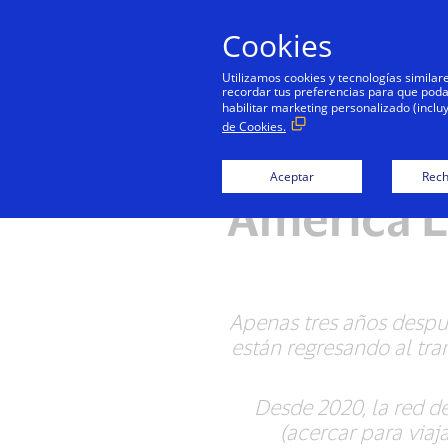
Cookies
Utilizamos cookies y tecnologías simila
recordar tus preferencias para que podamo
habilitar marketing personalizado (inclu
de Cookies.
El tra
Aceptar
Rech
América L
Apenas tres años despu
están regresando al tra
Desde 2020, la red d
(acercar para viaj