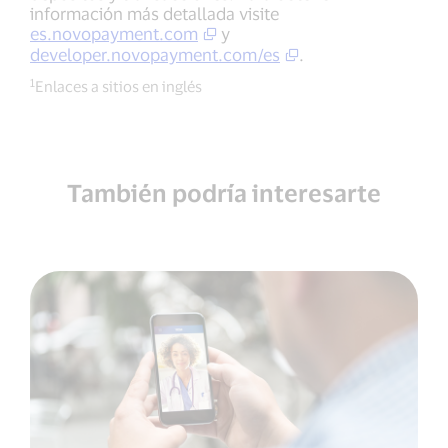
información más detallada visite
es.novopayment.com
y
developer.novopayment.com/es
.
1
Enlaces a sitios en inglés
También podría interesarte