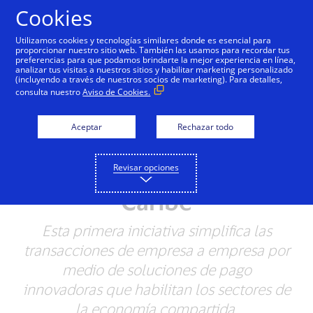
Saltar al contenido
Cookies
Utilizamos cookies y tecnologías similares donde es esencial para
proporcionar nuestro sitio web. También las usamos para recordar tus
preferencias para que podamos brindarte la mejor experiencia en línea,
analizar tus visitas a nuestros sitios y habilitar marketing personalizado
NOTAS DE PRENSA
(incluyendo a través de nuestros socios de marketing). Para detalles,
consulta nuestro
Aviso de Cookies.
Visa y NovoPayment se
unen para facilitar las
Aceptar
Rechazar todo
transacciones B2B en
Revisar opciones
América Latina y el
Caribe
Esta primera iniciativa simplifica las
transacciones de empresa a empresa por
medio de soluciones de pago
innovadoras que habilitan los sectores de
la economía compartida.