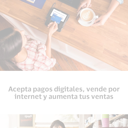
Mujer
pagando
un
Acepta pagos digitales, vende por
café
internet y aumenta tus ventas
con
Visa
contactless