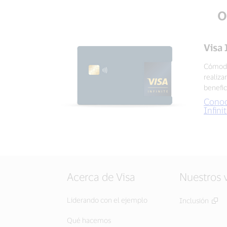
O
Visa 
Cómoda
realiza
benefic
Conoc
Infini
Acerca de Visa
Nuestros 
Liderando con el ejemplo
Inclusión
Qué hacemos