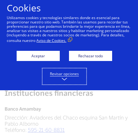
Saltar al contenido
Cookies
Utilizamos cookies y tecnologías similares donde es esencial para
proporcionar nuestro sitio web. También las usamos para recordar tus
preferencias para que podamos brindarte la mejor experiencia en línea,
Visa Platinum Crédito
analizar tus visitas a nuestros sitios y habilitar marketing personalizado
(incluyendo a través de nuestros socios de marketing). Para detalles,
consulta nuestro
Aviso de Cookies.
Solicita tu tarjeta Visa en las siguientes
instituciones financieras.
Aceptar
Rechazar todo
Detalle de tarjeta
Revisar opciones
Instituciones financieras
Banco Amambay
Dirección: Aviadores del Chaco esquina San Martín y
Pablo Alborno
Teléfono:
595-21-60-8831