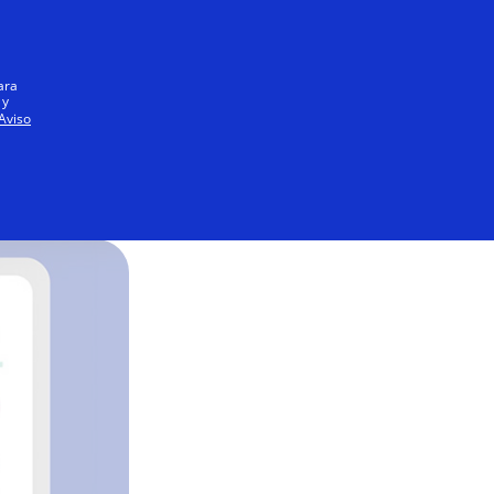
Iniciar sesión / registrarse
Todos
ara
 y
Aviso