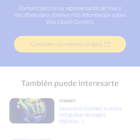
Comunícate con tu representante de Visa o
inscríbete para obtener más información sobre
Visa Cloud Connect.
Conéctate con nosotros (Inglés)
También puede interesarte
VISANET
Descubre VisaNet, nuestra
red global de pagos
digitales