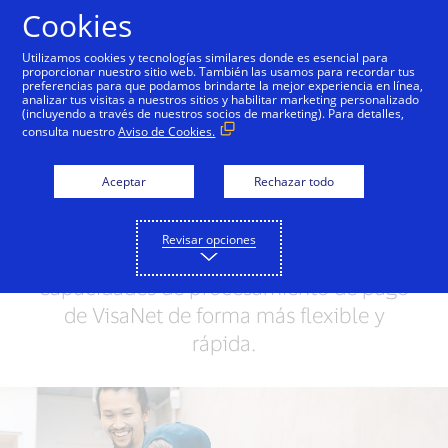
Saltar al contenido
Cookies
Utilizamos cookies y tecnologías similares donde es esencial para
proporcionar nuestro sitio web. También las usamos para recordar tus
preferencias para que podamos brindarte la mejor experiencia en línea,
VisaNet
Visa Cloud Connect
VisaNet + AI
analizar tus visitas a nuestros sitios y habilitar marketing personalizado
(incluyendo a través de nuestros socios de marketing). Para detalles,
consulta nuestro
Aviso de Cookies.
Visa Cloud Connect
Aceptar
Rechazar todo
Visa Cloud Connect te conecta a VisaNet
con tu infraestructura basada en la nube.
Revisar opciones
Accede a las potentes y seguras
capacidades de procesamiento de pago
de VisaNet de forma más flexible y
rápida.