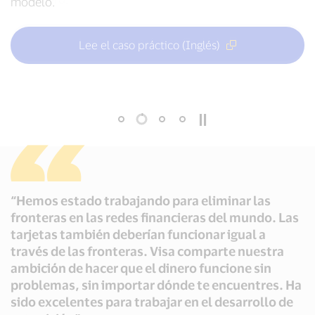
modelo.
Lee el caso práctico (Inglés)
Lee el caso práctico (Inglés)
Lee el caso práctico (Inglés)
Lee el caso práctico (Inglés)
“Hemos estado trabajando para eliminar las
fronteras en las redes financieras del mundo. Las
tarjetas también deberían funcionar igual a
través de las fronteras. Visa comparte nuestra
ambición de hacer que el dinero funcione sin
problemas, sin importar dónde te encuentres. Ha
sido excelentes para trabajar en el desarrollo de